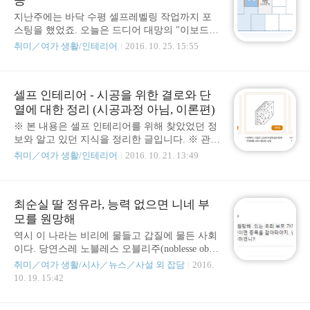
공
면 정보수집이 되고 자연히..
평몰딩 셀프레벨링 시공이보드 단열재 설치 시
지난주에는 바닥 수평 셀프레벨링 작업까지 포
공 (이번에는 이것)장판 설치 (이번에는 이것)몰
스팅을 했었죠. 오늘은 드디어 대망의 "이보드
딩 및 걸레받이 시공 -> "창문/창틀 보수 및 커튼
단열재 설치 시공" 썰을 풀 차례가 왔습니다. 그
설치"로 변경가구 설치 및 재배치 미리 앞서 말
취미／여가 생활/인테리어
2016. 10. 25. 15:55
러면 지금까지 어디까지 되었는지 확인해볼까
하지만 몰딩 및 걸레받이 시공은 안하고 제외하
요? 벽지제거 공팡이제거 및 벽면 정리 크랙 보
기로 했습니다. 그 대신 "창문/창틀 보수 및 커튼
수 및 벽면 보수 방수&결로&곰팡이 방지 및 단
설치" 쪽으로 방향을 좀 바꾸도록 하겠습니다.
셀프 인테리어 - 시공을 위한 결로와 단
열페인트 시공 바닥 수평몰딩 셀프레벨링 시공
해당편에서 왜 ..
열에 대한 정리 (시공과정 아님, 이론편)
이보드 단열재 설치 시공 (이번에는 이것) 장판
설치 몰딩 및 걸레받이 시공 가구 설치 및 재배치
※ 본 내용은 셀프 인테리어를 위해 찾았었던 정
생전 인테리어 시공 한 번 해본 적 없던 인간이
보와 알고 있던 지식을 정리한 글입니다. ※ 관련
예정했던 것보다 많은 단계를 진행했습니다. 주
업계에 종사하는 사람이 아니니 만큼 제가 아는
취미／여가 생활/인테리어
2016. 10. 21. 13:49
말 하루는 쉬고, 하루는 일하고 그 외에는 평일 2
것 외에는 답변해드릴 수 없습니다. ※ 시공과정
시간~3시간 작업한거 치고는 잘 해왔습니다. 아
을 담은글은 아닙니다. 셀프인테리어를 하면서
기특합니다. 칭찬해줄만 합니다. 여기까지 오는
여러가지 정보를 찾아봤는데 그 중에서도 빼 놓
데 들어갔을 인력비 절약을 고려하면.... 아, 물론
최순실 딸 정유라, 능력 없으면 니네 부
을 수 없는 것은 바로 결로와 단열이다. 특히 노
그 대신..
모를 원망해
후화된 주택, 건물은 단열의 균형이 깨지거나 망
가진 경우도 많고 고려자체가 세밀하게 되지 않
역시 이 나라는 비리에 물들고 갑질에 물든 사회
거나 단열이 잘 되지 않은 자재로 만들어진 경우
이다. 당연스레 노블레스 오블리주(noblesse oblig
가 많기 때문에 더욱 문제가 많이 발생한다. 결로
e)를 기대하기는 어려운가 보다. 다음은 정유라
취미／여가 생활/시사／뉴스／사설 외 잡담
2016.
란 무엇인가? 우선 결로가 무엇이냐? 사전에는
가 2014년 12월 03일 SNS에 등록한 메시지다. 능
10. 19. 15:42
이렇게 정의하고 있다. "천장, 벽, 바닥 등의 표면
력 없으면 니네 부모를 원망해. 있는 우리 부모
또는 그들 내부의 온도가 그 위치의 습공기의 노
가지고 감놔라 배놔라 하지 말고. 돈도 실력이야.