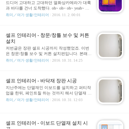
자신들에게 불통이 튀지 않을까 고민하여 자신
드디어 고대하고 고대하던 열화상카메라가 대륙
들의 입지를 자신들만의 리그 안에서 찍히지 않
과 바다를 건너 도착했다. oh~ oh~ oh~ yeah~ 그
게 노심초사 쇼맨쉽만을 가져가고 있는 것 같다.
리고 난 다시 충격을 먹겠지~ 두둥실~ 두둥실~
취미／여가 생활/인테리어
2016. 11. 2. 00:01
물론 자신들의 행동을 정당화 시키기위한 뒷조
보통 열화상카메라는 전문가용은 수백만원대,
작은 기본이 아닐까 의심되지만 이는 말 그대로
비교적 저렴한 보급형을 구매하더라도 약 백만
의문이기에 의문이라는 말로서 남김다. 그러나
원대에 육박하는 가격대를 형성하고 있으나~ 그
아래 밝혀진 명단은 그들 새누리당이 여전..
셀프 인테리어 - 창문/창틀 보수 및 커튼
보다 더 저렴한 보급형으로 나온 20만원대(라고
설치
하고 구매비와 관세를 포함해 30만원 초반대라
한다)를 지불하고 열화상카메라를 구매했다. 뭐
저번글은 장판 셀프 시공까지 작성했었죠. 이번
건물의 연식이 오래되다보니 아무래도 하나 가
은 창문/창틀 보수 및 커튼 설치편입니다. 본래라
지고 있으면 방 구석구석 필요할때마다 점검하
면 몰딩 및 걸레받이 시공이어야 했지만 방향이
취미／여가 생활/인테리어
2016. 10. 31. 14:25
고 보수할 수 있을거라는 생각과 나중에 방을 얻
바뀌었습니다. 벽지제거공팡이제거 및 벽면 정
으러다니거나 할 때도 도움이 되지 않을까 라는
리크랙 보수 및 벽면 보수방수&결로&곰팡이 방
생각에 자그마한 장난감을 가진다는 생각으로
지 및 단열페인트 시공바닥 수평몰딩 셀프레벨
구입~ 외벽 점검 서론이 길었는데. 내부를 촬영
셀프 인테리어 - 바닥재 장판 시공
링 시공이보드 단열재 설치 시공 (이번에는 이
하고 나서 외부를 촬영..
것)장판 설치 (이번에는 이것)몰딩 및 걸레받이
지난주에는 단열재인 이보드를 설치하고 퍼티작
시공 -> "창문/창틀 보수 및 커튼 설치"로 변경가
업을 한뒤, 페인트칠 하는 것까지 해서 단열재 이
구 설치 및 재배치 몰딩을 고려했던 이유는 본디
보드 설치를 끝냈었지요. 마지막으로 작업되었
취미／여가 생활/인테리어
2016. 10. 31. 12:03
이보드를 설치하고 났을 때, 스티로폼 소재 부분
던 사진을 살펴보겠습니다. 이제 본래 예정했던
의 핑크색을 어색하지 않게 가려주고 매끄러운
단계 상황은 다음과 같습니다. 그리고 그 중에 이
마무리를 하기 위해 고려했던 부분이었는데 사
번에는 장판설치를 할 것입니다. 벽지제거공팡
실 이 부분은 시공을 시작하기 전에 완벽하게 정
이제거 및 벽면 정리크랙 보수 및 벽면 보수방수
셀프 인테리어 - 이보드 단열재 설치 시
보수집을 끝내진 않았던 상태였어서 진행하다보
&결로&곰팡이 방지 및 단열페인트 시공바닥 수