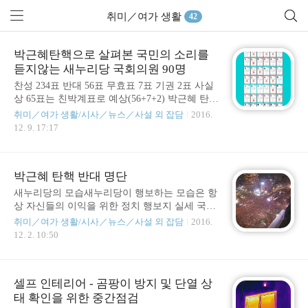
취미／여가 생활
42
박근혜탄핵으로 살펴본 국민의 소리를
듣지않는 새누리당 국회의원 90명
찬성 234표 반대 56표 무효표 7표 기권 2표 사실
상 65표는 친박계표로 예상(56+7+2) 박근혜 탄핵
소추안이 위와 같은 결과로 가결되면서 남은것
취미／여가 생활/시사／뉴스／사설 외 잡담
2016.
은 헌법재판소의 결과만 바라보고 있다. 그리고
12. 9. 17:17
이를 위한 과정에서 나는 이 결과에 주목을 하고
싶다. 국민들은 국회의원에게 총 92만4천600여
건의 청원을 발송하였다. 반면 국민들을 대변한
박근혜 탄핵 반대 명단
다는 국회의원들. 그 중에 국민에게 답변을 하지
않아 List up 되었던 새누리당 국회의원들은 얼마
새누리당의 모습새누리당이 행보하는 모습은 항
나 국민들의 청원에 귀를 기울였을까를 살펴보
상 자신들의 이익을 위한 정치 행보지 실세 국민
았다. 그 결과, 국민들이 보낸 청원을 10번도 채
을 위해 희생 봉사하는 모습은 보이지 않는것 같
취미／여가 생활/시사／뉴스／사설 외 잡담
2016.
읽어보지 않은 의원이 90명(붉은 테두리로 표현
다. 이미 한 국가를 대표하여 국민을 챙기고 보좌
12. 2. 10:50
된 의원 / 좌측에 작성한 3명의 명단은 계수 카운
해야하는 통수권자 박근혜가 범행 공모자이자
팅에서 제외)에 달했다. 그리고 아예 읽어보지도
피의자로서 밝혀졌으며, 실세 꼭두각시에 지나
않은 의원은 34명(붉은 테두리 안..
지 않다는 대국민적인 실망과 국가의 수장으로
셀프 인테리어 - 곰팡이 방지 및 단열 상
서 부족한 모습, 비리를 바탕으로 내려오라는 과
태 확인을 위한 중간점검
반수이상의 국민의 외침에도 이들 새누리당은