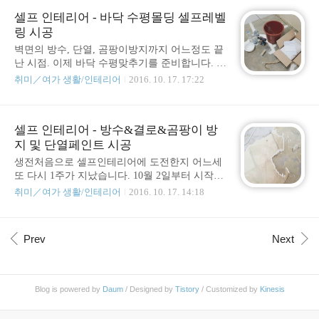
점 이하로 되었을 때 공기 중의 수증기는 액체가
불만이면 종목을 갈아타야지. 남의 욕하기 바쁘
된다..
셀프 인테리어 - 바닥 수평몰딩 셀프레벨
니 아무리 다른거 한들 어디 성공하겠니? 정유라
링 시공
는 최순실의 딸로 승마 국가대표로 선발 자체가
특혜로 의혹을 받고 있는 인물이며, 동시에 이화
벽면의 방수, 단열, 곰팡이방지까지 어느정도 끝
여대 특혜 입학으로 논란이 되고 있는 주인공이
난 시점. 이제 바닥 수평맞추기를 준비합니다. 뭐
다. 최순실이 얼마나 강력한가하면 정유라의 특
수평몰딩 셀프레벨링 이라고 길게 부르기도하고
취미／여가 생활/인테리어
2016. 10. 17. 17:22
혜를 조사하라고 한 인물 2명을 해임시킬정도로
짧게는 그냥 셀프레벨링 또는 빈티지바닥 이런
강력한데, 이에 관련한 Fact를 정리하면 다음과
식으로 많이 부르더군요. 사실 집안에 자전거와
같다. 국장과 과장따위 내 말 한마..
자전거롤러를 설치하여 운동을 한 적이 있는데,
셀프 인테리어 - 방수&결로&곰팡이 방
벽면굴곡도 꽤 심한걸 알고 있었지만 바닥도 무
지 및 단열페인트 시공
시할만한 것은 아니었떤 것 같았습니다. 난 분명
자전거를 롤러에 완전히 고정시켜 타고 있음에
생전처음으로 셀프인테리어에 도전한지 어느세
도 불구하고 왜 자전거는 제가 좌회전 할때마냥
또 다시 1주가 지났습니다. 10월 2일부터 시작한
좌측으로 기울어진 상태에서 타야 했는지! 그리
공사가 어느덧 17일이 되었습니다. 오래걸리는
취미／여가 생활/인테리어
2016. 10. 17. 14:18
고 의자에 앉아 작업을 하다가 피곤하여 기지개
이유는 다양한데 몇 가지 추리면 우선 처음 해봐
겸 팔다리를 쭉 펴고 있으면 왜 의자는 지 멋대로
서 익숙하지 않아 시간이 많이 걸리는것, 평일에
회전을 하는지... 결국 바닥수평을 완벽하게는 아
는 작업할 시간이 별로 없는 것, 주말 중 하루는
Prev
Next
니더라도 어느정도는 맞춰야겠다고 판단. 정보
데이트하느라 쉬는것(?) 등등의 사유가 있겠습니
를 찾습니다. 그래서 ..
다. 어쨋든 지금까지 포스트를 통해 진행 되었던
내용을 정리하면 다음과 같습니다. 벽지제거공
팡이제거 및 벽면 정리크랙 보수 및 벽면 보수방
Blog is powered by
Daum
/ Designed by
Tistory
/ Customized by
Kinesis
수&결로&곰팡이 방지 및 단열페인트 시공바닥
수평몰딩 셀프레벨링 시공이보드 단열재 설치