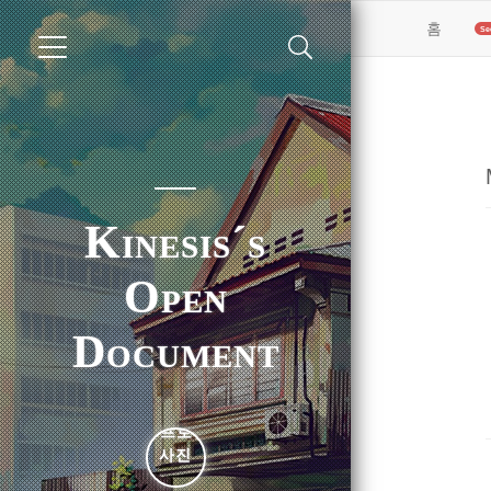
(curren
홈
Kinesis´s
Open
Document