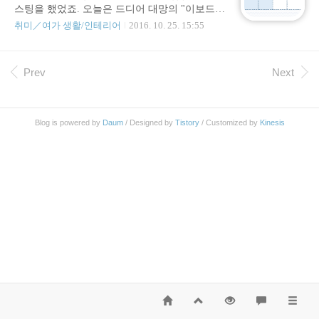
통계를 내놓은 결과는 다음과 같았다. 도시가스
스팅을 했었죠. 오늘은 드디어 대망의 "이보드
사용패턴은 단열 시공 이후 (그것도 작은 방만)
단열재 설치 시공" 썰을 풀 차례가 왔습니다. 그
취미／여가 생활/인테리어
2016. 10. 25. 15:55
별다른 변화를 주지 않고, 오히려 어머니에게 추
러면 지금까지 어디까지 되었는지 확인해볼까
우면 마구 트시라고 말씀드렸던 상태. 2013년부
요? 벽지제거 공팡이제거 및 벽면 정리 크랙 보
터 2017년까지의 요금 고지서를 모아서 차트로
수 및 벽면 보수 방수&결로&곰팡이 방지 및 단
Prev
Next
통계를 냈다. 2013년에 대비해서는 반..
열페인트 시공 바닥 수평몰딩 셀프레벨링 시공
이보드 단열재 설치 시공 (이번에는 이것) 장판
설치 몰딩 및 걸레받이 시공 가구 설치 및 재배치
생전 인테리어 시공 한 번 해본 적 없던 인간이
Blog is powered by
Daum
/ Designed by
Tistory
/ Customized by
Kinesis
예정했던 것보다 많은 단계를 진행했습니다. 주
말 하루는 쉬고, 하루는 일하고 그 외에는 평일 2
시간~3시간 작업한거 치고는 잘 해왔습니다. 아
기특합니다. 칭찬해줄만 합니다. 여기까지 오는
데 들어갔을 인력비 절약을 고려하면.... 아, 물론
그 대신..