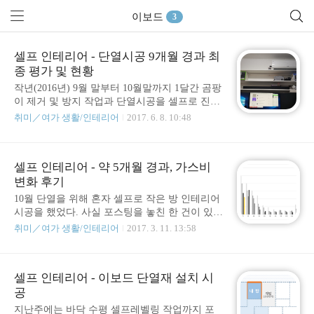
이보드
3
셀프 인테리어 - 단열시공 9개월 경과 최
종 평가 및 현황
작년(2016년) 9월 말부터 10월말까지 1달간 곰팡
이 제거 및 방지 작업과 단열시공을 셀프로 진행
했었다. 어느세 겨울은 지나가고 여름이 다가오
취미／여가 생활/인테리어
2017. 6. 8. 10:48
는 상황. 반팔을 입고 출퇴근하는 것도 심심치 않
게 보이고 이미 대중교통에서는 에어콘이 동작
하고 있는 지금. 오늘은 셀프 단열시공에 대한 결
셀프 인테리어 - 약 5개월 경과, 가스비
과를 남기고자 한다. 몇개월만 더 지나면 1년을
변화 후기
채우는 지금 이 시점이 오기까지 방은 이런저런
변천사(책상이 바뀐다던지 등)를 거쳤고 꾸며졌
10월 단열을 위해 혼자 셀프로 작은 방 인테리어
다. 항시 내가 생활하는 공간이고 작업실이니 만
시공을 했었다. 사실 포스팅을 놓친 한 건이 있는
큼 가감없이 평가해보고자 한다. 우선, 결과를 먼
데, 집 안에서 벽 면적 대비 창문의 비율이 제일
취미／여가 생활/인테리어
2017. 3. 11. 13:58
저 평가하자면, 대만족이다. # 현재까지도 곰팡
컷던 작은방에 PVC 비닐(방풍비닐) 시공을 하는
이는 나타나지 않는다.그냥 나타나지 않는게 아
부분이였는데, 아무튼 이거는 생략... 아마 다시
니라 흔적조차 찾아볼 수 없다. # 겨울을 지내는
돌아오는 겨울철에 요번에 시공했던 비닐을 다
동안 방은 따스했고, 난방비는 확실히 줄었다.나
셀프 인테리어 - 이보드 단열재 설치 시
시 붙이는 과정을 포스팅하지 않을까 예상만 해
혼자..
공
본다. (찍찍이로 탈부착이 되도록 시공을 했던
터라....) 아무튼, 중요한 도시가스 지출 비용을
지난주에는 바닥 수평 셀프레벨링 작업까지 포