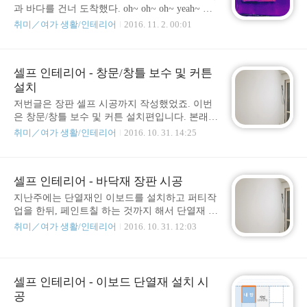
통계를 내놓은 결과는 다음과 같았다. 도시가스
과 바다를 건너 도착했다. oh~ oh~ oh~ yeah~ 그
사용패턴은 단열 시공 이후 (그것도 작은 방만)
리고 난 다시 충격을 먹겠지~ 두둥실~ 두둥실~
취미／여가 생활/인테리어
2016. 11. 2. 00:01
별다른 변화를 주지 않고, 오히려 어머니에게 추
보통 열화상카메라는 전문가용은 수백만원대,
우면 마구 트시라고 말씀드렸던 상태. 2013년부
비교적 저렴한 보급형을 구매하더라도 약 백만
터 2017년까지의 요금 고지서를 모아서 차트로
원대에 육박하는 가격대를 형성하고 있으나~ 그
통계를 냈다. 2013년에 대비해서는 반..
셀프 인테리어 - 창문/창틀 보수 및 커튼
보다 더 저렴한 보급형으로 나온 20만원대(라고
설치
하고 구매비와 관세를 포함해 30만원 초반대라
한다)를 지불하고 열화상카메라를 구매했다. 뭐
저번글은 장판 셀프 시공까지 작성했었죠. 이번
건물의 연식이 오래되다보니 아무래도 하나 가
은 창문/창틀 보수 및 커튼 설치편입니다. 본래라
지고 있으면 방 구석구석 필요할때마다 점검하
면 몰딩 및 걸레받이 시공이어야 했지만 방향이
취미／여가 생활/인테리어
2016. 10. 31. 14:25
고 보수할 수 있을거라는 생각과 나중에 방을 얻
바뀌었습니다. 벽지제거공팡이제거 및 벽면 정
으러다니거나 할 때도 도움이 되지 않을까 라는
리크랙 보수 및 벽면 보수방수&결로&곰팡이 방
생각에 자그마한 장난감을 가진다는 생각으로
지 및 단열페인트 시공바닥 수평몰딩 셀프레벨
구입~ 외벽 점검 서론이 길었는데. 내부를 촬영
셀프 인테리어 - 바닥재 장판 시공
링 시공이보드 단열재 설치 시공 (이번에는 이
하고 나서 외부를 촬영..
것)장판 설치 (이번에는 이것)몰딩 및 걸레받이
지난주에는 단열재인 이보드를 설치하고 퍼티작
시공 -> "창문/창틀 보수 및 커튼 설치"로 변경가
업을 한뒤, 페인트칠 하는 것까지 해서 단열재 이
구 설치 및 재배치 몰딩을 고려했던 이유는 본디
보드 설치를 끝냈었지요. 마지막으로 작업되었
취미／여가 생활/인테리어
2016. 10. 31. 12:03
이보드를 설치하고 났을 때, 스티로폼 소재 부분
던 사진을 살펴보겠습니다. 이제 본래 예정했던
의 핑크색을 어색하지 않게 가려주고 매끄러운
단계 상황은 다음과 같습니다. 그리고 그 중에 이
마무리를 하기 위해 고려했던 부분이었는데 사
번에는 장판설치를 할 것입니다. 벽지제거공팡
실 이 부분은 시공을 시작하기 전에 완벽하게 정
이제거 및 벽면 정리크랙 보수 및 벽면 보수방수
셀프 인테리어 - 이보드 단열재 설치 시
보수집을 끝내진 않았던 상태였어서 진행하다보
&결로&곰팡이 방지 및 단열페인트 시공바닥 수
공
면 정보수집이 되고 자연히..
평몰딩 셀프레벨링 시공이보드 단열재 설치 시