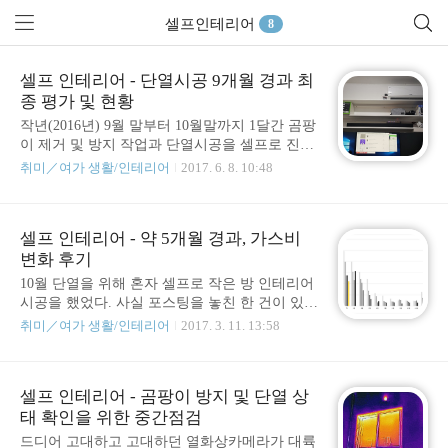
셀프인테리어
8
셀프 인테리어 - 단열시공 9개월 경과 최
종 평가 및 현황
작년(2016년) 9월 말부터 10월말까지 1달간 곰팡
이 제거 및 방지 작업과 단열시공을 셀프로 진행
했었다. 어느세 겨울은 지나가고 여름이 다가오
취미／여가 생활/인테리어
2017. 6. 8. 10:48
는 상황. 반팔을 입고 출퇴근하는 것도 심심치 않
게 보이고 이미 대중교통에서는 에어콘이 동작
하고 있는 지금. 오늘은 셀프 단열시공에 대한 결
셀프 인테리어 - 약 5개월 경과, 가스비
과를 남기고자 한다. 몇개월만 더 지나면 1년을
변화 후기
채우는 지금 이 시점이 오기까지 방은 이런저런
변천사(책상이 바뀐다던지 등)를 거쳤고 꾸며졌
10월 단열을 위해 혼자 셀프로 작은 방 인테리어
다. 항시 내가 생활하는 공간이고 작업실이니 만
시공을 했었다. 사실 포스팅을 놓친 한 건이 있는
큼 가감없이 평가해보고자 한다. 우선, 결과를 먼
데, 집 안에서 벽 면적 대비 창문의 비율이 제일
취미／여가 생활/인테리어
2017. 3. 11. 13:58
저 평가하자면, 대만족이다. # 현재까지도 곰팡
컷던 작은방에 PVC 비닐(방풍비닐) 시공을 하는
이는 나타나지 않는다.그냥 나타나지 않는게 아
부분이였는데, 아무튼 이거는 생략... 아마 다시
니라 흔적조차 찾아볼 수 없다. # 겨울을 지내는
돌아오는 겨울철에 요번에 시공했던 비닐을 다
동안 방은 따스했고, 난방비는 확실히 줄었다.나
셀프 인테리어 - 곰팡이 방지 및 단열 상
시 붙이는 과정을 포스팅하지 않을까 예상만 해
혼자..
태 확인을 위한 중간점검
본다. (찍찍이로 탈부착이 되도록 시공을 했던
터라....) 아무튼, 중요한 도시가스 지출 비용을
드디어 고대하고 고대하던 열화상카메라가 대륙