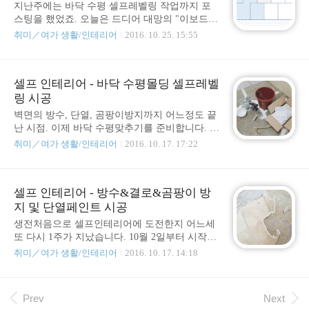
지난주에는 바닥 수평 셀프레벨링 작업까지 포
공 (이번에는 이것)장판 설치 (이번에는 이것)몰
스팅을 했었죠. 오늘은 드디어 대망의 "이보드
딩 및 걸레받이 시공 -> "창문/창틀 보수 및 커튼
단열재 설치 시공" 썰을 풀 차례가 왔습니다. 그
설치"로 변경가구 설치 및 재배치 미리 앞서 말
취미／여가 생활/인테리어
2016. 10. 25. 15:55
러면 지금까지 어디까지 되었는지 확인해볼까
하지만 몰딩 및 걸레받이 시공은 안하고 제외하
요? 벽지제거 공팡이제거 및 벽면 정리 크랙 보
기로 했습니다. 그 대신 "창문/창틀 보수 및 커튼
수 및 벽면 보수 방수&결로&곰팡이 방지 및 단
설치" 쪽으로 방향을 좀 바꾸도록 하겠습니다.
셀프 인테리어 - 바닥 수평몰딩 셀프레벨
열페인트 시공 바닥 수평몰딩 셀프레벨링 시공
해당편에서 왜 ..
링 시공
이보드 단열재 설치 시공 (이번에는 이것) 장판
설치 몰딩 및 걸레받이 시공 가구 설치 및 재배치
벽면의 방수, 단열, 곰팡이방지까지 어느정도 끝
생전 인테리어 시공 한 번 해본 적 없던 인간이
난 시점. 이제 바닥 수평맞추기를 준비합니다. 뭐
예정했던 것보다 많은 단계를 진행했습니다. 주
수평몰딩 셀프레벨링 이라고 길게 부르기도하고
취미／여가 생활/인테리어
2016. 10. 17. 17:22
말 하루는 쉬고, 하루는 일하고 그 외에는 평일 2
짧게는 그냥 셀프레벨링 또는 빈티지바닥 이런
시간~3시간 작업한거 치고는 잘 해왔습니다. 아
식으로 많이 부르더군요. 사실 집안에 자전거와
기특합니다. 칭찬해줄만 합니다. 여기까지 오는
자전거롤러를 설치하여 운동을 한 적이 있는데,
데 들어갔을 인력비 절약을 고려하면.... 아, 물론
셀프 인테리어 - 방수&결로&곰팡이 방
벽면굴곡도 꽤 심한걸 알고 있었지만 바닥도 무
그 대신..
지 및 단열페인트 시공
시할만한 것은 아니었떤 것 같았습니다. 난 분명
자전거를 롤러에 완전히 고정시켜 타고 있음에
생전처음으로 셀프인테리어에 도전한지 어느세
도 불구하고 왜 자전거는 제가 좌회전 할때마냥
또 다시 1주가 지났습니다. 10월 2일부터 시작한
좌측으로 기울어진 상태에서 타야 했는지! 그리
공사가 어느덧 17일이 되었습니다. 오래걸리는
취미／여가 생활/인테리어
2016. 10. 17. 14:18
고 의자에 앉아 작업을 하다가 피곤하여 기지개
이유는 다양한데 몇 가지 추리면 우선 처음 해봐
겸 팔다리를 쭉 펴고 있으면 왜 의자는 지 멋대로
서 익숙하지 않아 시간이 많이 걸리는것, 평일에
회전을 하는지... 결국 바닥수평을 완벽하게는 아
는 작업할 시간이 별로 없는 것, 주말 중 하루는
Prev
Next
니더라도 어느정도는 맞춰야겠다고 판단. 정보
데이트하느라 쉬는것(?) 등등의 사유가 있겠습니