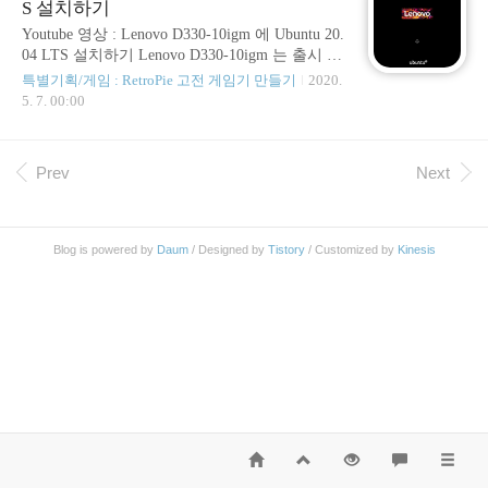
S 설치하기
시리즈를 진행해볼 건데요. (Ubuntu 20.04 LTS
가 나온지 얼마 안된 시점에서 Ubuntu 20.04 LTS
Youtube 영상 : Lenovo D330-10igm 에 Ubuntu 20.
에) RetroPie 를 설치하기 위해서는 사전 작업이
04 LTS 설치하기 Lenovo D330-10igm 는 출시 이
필요합니다. 위에 첨부한 영상에서는 (영상의)
후 2020년 05월 기준 30만원 대에 구매할 수 있는
특별기획/게임 : RetroPie 고전 게임기 만들기
2020.
길이가 길어지는 것을 최소한으로 하고자 Retro..
비교적 저렴한 2in1 PC 입니다. 성능이 높은 편은
5. 7. 00:00
아니므로, 인터넷 강의를 시청하는 용도나 고전
게임용 기기 등으로 활용을 해볼 수 있습니다. W
indows 전용으로 출시되었고, Linux 계열은 그래
Prev
Next
픽 드라이브 호환성 문제로 설치가 권장되지 않
았으나, Ubuntu 19.04 버전부터는 그래픽 드라이
브 호환성이 개선되어 Linux 기반의 환경 구성이
가능해졌습니다. 2020년 04월 23일을 기준으로
Blog is powered by
Daum
/ Designed by
Tistory
/ Customized by
Kinesis
안정화 버전인 Ubuntu 20.04 LTS 가 공개되었으
며, 해당 버전으로 설치하는 영상을 담았습니
다...