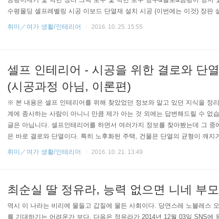
수평몰딩 셀프레벨링 시공 이보드 단열재 설치 시공 (이번에는 이것) 장판 
공 가구 설치 및 재배치 생전 인테리어 시공 한 번 해본 적 없던 인간이 예
취미／여가 생활/인테리어
2016. 10. 25. 15:55
진행했습니다. 주말 하루는 쉬고, 하루는 일하고 그 외에는 평일 2시간~3시
왔습니다. 아 기특합니다. 칭찬해줄만 합니다. 여기까지 오는데 들어갔을 인력
아, 물론 그 대신..
셀프 인테리어 - 시공을 위한 결로와 단
(시공과정 아님, 이론편)
※ 본 내용은 셀프 인테리어를 위해 찾았었던 정보와 알고 있던 지식을 정리
계에 종사하는 사람이 아니니 만큼 제가 아는 것 외에는 답변해드릴 수 없습
글은 아닙니다. 셀프인테리어를 하면서 여러가지 정보를 찾아봤는데 그 중에
은 바로 결로와 단열이다. 특히 노후화된 주택, 건물은 단열의 균형이 깨지
고려자체가 세밀하게 되지 않거나 단열이 잘 되지 않은 자재로 만들어진 경
취미／여가 생활/인테리어
2016. 10. 21. 13:49
제가 많이 발생한다. 결로란 무엇인가? 우선 결로가 무엇이냐? 사전에는 이
장, 벽, 바닥 등의 표면 또는 그들 내부의 온도가 그 위치의 습공기의 노점 
의 수증기는 액체가 된다..
최순실 딸 정유라, 능력 없으면 니네 부
역시 이 나라는 비리에 물들고 갑질에 물든 사회이다. 당연스레 노블레스 오블리주(n
를 기대하기는 어려운가 보다. 다음은 정유라가 2014년 12월 03일 SNS에