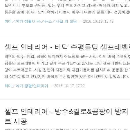
으면 니네 부모를 원망해. 있는 우리 부모 가지고 감놔라 배놔라 하지 말고.
종목을 갈아타야지. 남의 욕하기 바쁘니 아무리 다른거 한들 어디 성공하겠
로 승마 국가대표로 선발 자체가 특혜로 의혹을 받고 있는 인물이며, 동시
취미／여가 생활/시사／뉴스／사설 외 잡담
2016. 10. 19. 15:42
논란이 되고 있는 주인공이다. 최순실이 얼마나 강력한가하면 정유라의 특혜
명을 해임시킬정도로 강력한데, 이에 관련한 Fact를 정리하면 다음과 같다.
마..
셀프 인테리어 - 바닥 수평몰딩 셀프레벨
벽면의 방수, 단열, 곰팡이방지까지 어느정도 끝난 시점. 이제 바닥 수평맞
평몰딩 셀프레벨링 이라고 길게 부르기도하고 짧게는 그냥 셀프레벨링 또
많이 부르더군요. 사실 집안에 자전거와 자전거롤러를 설치하여 운동을 한 
꽤 심한걸 알고 있었지만 바닥도 무시할만한 것은 아니었떤 것 같았습니다.
완전히 고정시켜 타고 있음에도 불구하고 왜 자전거는 제가 좌회전 할때마
취미／여가 생활/인테리어
2016. 10. 17. 17:22
태에서 타야 했는지! 그리고 의자에 앉아 작업을 하다가 피곤하여 기지개겸
왜 의자는 지 멋대로 회전을 하는지... 결국 바닥수평을 완벽하게는 아니
다고 판단. 정보를 찾습니다. 그래서 ..
셀프 인테리어 - 방수&결로&곰팡이 방지
트 시공