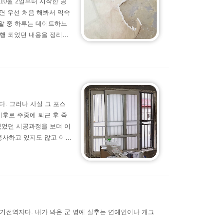
10월 2일부터 시작한 공
면 우선 처음 해봐서 익숙
주말 중 하루는 데이트하느
진행 되었던 내용을 정리하
보수방수&결로&곰팡이 방
시공장판 설치몰딩 및 걸
했는가 하면 바로 ~~ 방수
. 그러나 사실 그 포스
이후로 주중에 퇴근 후 죽
 있었던 시공과정을 보며 이
종사하고 있지도 않고 이전
 내가 할 수 있다면 다른 사
 만큼 내 시간과 노동력이
을 풀어볼까 한다. 그전에
만기전역자다. 내가 봐온 군 명예 실추는 연예인이나 개그