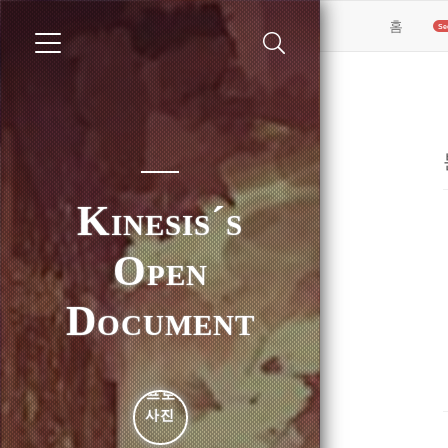
(curren
홈
Kinesis´s
Open
Document