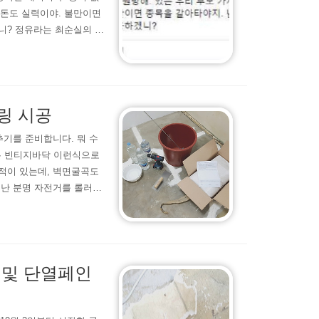
 돈도 실력이야. 불만이면
니? 정유라는 최순실의 딸
에 이화여대 특혜 입학으로
를 조사하라고 한 인물 2
 국장과 과장따위 내 말 한
링 시공
추기를 준비합니다. 뭐 수
는 빈티지바닥 이런식으로
적이 있는데, 벽면굴곡도
 난 분명 자전거를 롤러에
냥 좌측으로 기울어진 상
 팔다리를 쭉 펴고 있으면
더라도 어느정도는 맞춰야겠
 및 단열페인