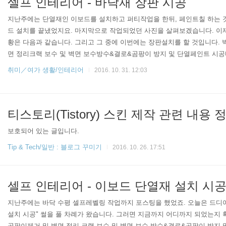
셀프 인테리어 - 바닥재 장판 시공
지난주에는 단열재인 이보드를 설치하고 퍼티작업을 한뒤, 페인트칠 하는 
드 설치를 끝냈었지요. 마지막으로 작업되었던 사진을 살펴보겠습니다. 이제
황은 다음과 같습니다. 그리고 그 중에 이번에는 장판설치를 할 것입니다.
면 정리크랙 보수 및 벽면 보수방수&결로&곰팡이 방지 및 단열페인트 시
링 시공이보드 단열재 설치 시공 (이번에는 이것)장판 설치 (이번에는 이것)
취미／여가 생활/인테리어
2016. 10. 31. 12:03
"창문/창틀 보수 및 커튼 설치"로 변경가구 설치 및 재배치 미리 앞서 말하
공은 안하고 제외하기로 했습니다. 그 대신 "창문/창틀 보수 및 커튼 설치"
록 하겠습니다. 해당편에서 왜 ..
티스토리(Tistory) 스킨 제작 관련 내용 
보호되어 있는 글입니다.
Tip & Tech/일반 : 블로그 꾸미기
2016. 10. 26. 17:51
셀프 인테리어 - 이보드 단열재 설치 시
지난주에는 바닥 수평 셀프레벨링 작업까지 포스팅을 했었죠. 오늘은 드디어
설치 시공" 썰을 풀 차례가 왔습니다. 그러면 지금까지 어디까지 되었는지
공팡이제거 및 벽면 정리 크랙 보수 및 벽면 보수 방수&결로&곰팡이 방지 