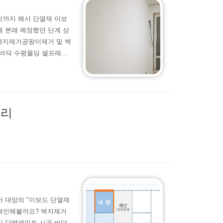
것까지 해서 단열재 이보
 본래 예정했던 단계 상
 벽지제거공팡이제거 및 벽
공바닥 수평몰딩 셀프레벨
몰딩 및 걸레받이 시공 ->
지만 몰딩 및 걸레받이 시
 쪽으로 방향을 좀 바꾸도
정리
공
 대망의 "이보드 단열재
 확인해볼까요? 벽지제거
및 단열페인트 시공 바닥