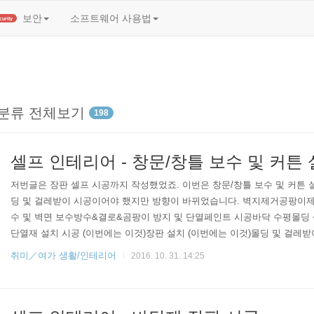
t)
보안
소프트웨어 사용법
Security
분류 전체보기
198
셀프 인테리어 - 창문/창틀 보수 및 커튼
저번글은 장판 셀프 시공까지 작성했었죠. 이번은 창문/창틀 보수 및 커튼 
딩 및 걸레받이 시공이어야 했지만 방향이 바뀌었습니다. 벽지제거공팡이제
수 및 벽면 보수방수&결로&곰팡이 방지 및 단열페인트 시공바닥 수평몰딩
단열재 설치 시공 (이번에는 이것)장판 설치 (이번에는 이것)몰딩 및 걸레받이 
수 및 커튼 설치"로 변경가구 설치 및 재배치 몰딩을 고려했던 이유는 본디
취미／여가 생활/인테리어
2016. 10. 31. 14:25
때, 스티로폼 소재 부분의 핑크색을 어색하지 않게 가려주고 매끄러운 마무
부분이었는데 사실 이 부분은 시공을 시작하기 전에 완벽하게 정보수집을
진행하다보면 정보수집이 되고 자연히..