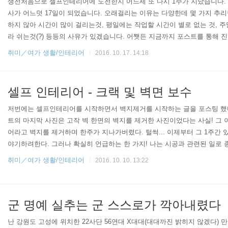
생전처음으로 셀프인테리어에 도전한지 어느세 또 다시 1주가 지났습니다. 
사가 어느덧 17일이 되었습니다. 오래걸리는 이유는 다양한데 몇 가지 추리
하지 않아 시간이 많이 걸리는것, 평일에는 작업할 시간이 별로 없는 것, 
라 쉬는것(?) 등등의 사유가 있겠습니다. 어쨋든 지금까지 포스트를 통해 
면 다음과 같습니다. 벽지제거공팡이제거 및 벽면 정리크랙 보수 및 벽면 
취미／여가 생활/인테리어
2016. 10. 17. 14:18
지 및 단열페인트 시공바닥 수평몰딩 셀프레벨링 시공이보드 단열재 설치 
레받이 시공가구 설치 및 재배치 그럼 오늘 글을 쓰기까지 1주간은 무엇을 
&결로&곰팡이 방지 및 단열페인트..
셀프 인테리어 - 크랙 및 벽면 보수
저번에는 셀프인테리어를 시작하면서 벽지제거를 시작하는 글을 포스팅 했다
트의 마지막 사진은 고작 벽 한면의 벽지를 제거한 사진이었다는 사실! 그 
어라고 벽지를 제거하며 한주가 지나가버렸다. 털썩... 이제부터 그 1주간
야기하려한다. 그러나 확실히 언급하는 한 가지! 나는 시공과 관련된 일로 
에 별도로 인테리어 시공을 해본 적이 없다는 사실! (오오오....) 이 말인즉,
취미／여가 생활/인테리어
2016. 10. 10. 13:22
람들도 누구나 다 할 수 있다! 겁먹을 필요가 없다! 인건비를 지출하지 않는
들어간다는건 안 비밀! 뭐 이건 이거고, 이제 본격적으로 셀프 인테리어 썰
지금까지 벽..
군 명예 실추는 군 스스로가 깍아내렸다
난 강원도 고성에 위치한 22사단 56연대 X대대(대대까진 밝히지 않겠다) 