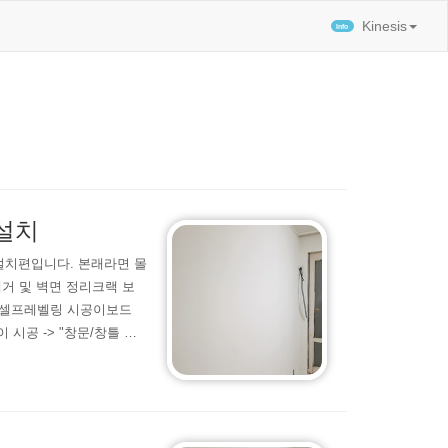
티스토리툴바
Kinesis
 설치
설치편입니다. 본래라면 몰
거 및 벽면 정리크랙 보
 셀프레벨링 시공이보드
시공 -> "창문/창틀 보
 이보드를 설치하고 났을
리를 하기 위해 고려했던
 끝내진 않았던 상태였어서