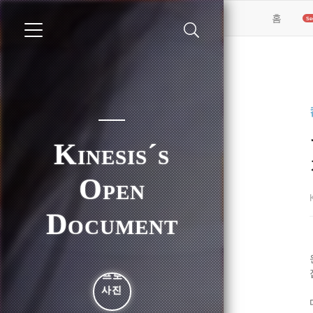
(curren
홈
Kinesis´s
Open
Document