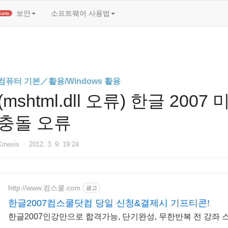
t)
보안
소프트웨어 사용법
Security
컴퓨터 기본／활용/Windows 활용
(mshtml.dll 오류) 한글 20
충돌 오류
Kinesis
2012. 3. 9. 19:24
http://www.컴스쿨.com
광고
한글2007컴스쿨닷컴 당일 신청&결제시 기프티콘!
한글2007인강만으로 합격가능, 단기완성, 무한반복 전 강좌