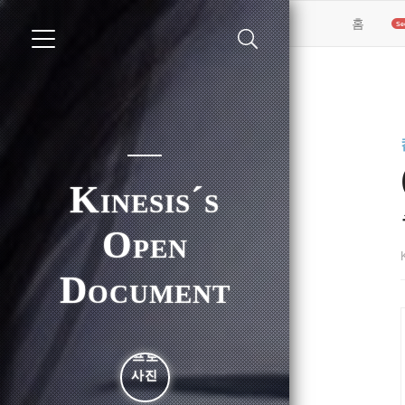
(curren
홈
Kinesis´s
Open
Document