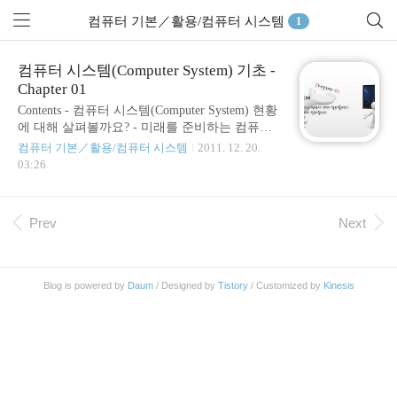
컴퓨터 기본／활용/컴퓨터 시스템
1
컴퓨터 시스템(Computer System) 기초 -
Chapter 01
Contents - 컴퓨터 시스템(Computer System) 현황
에 대해 살펴볼까요? - 미래를 준비하는 컴퓨터
시스템에 대해 살펴봅시다. - 컴퓨터 시스템을
컴퓨터 기본／활용/컴퓨터 시스템
2011. 12. 20.
꼭 알아야 할까요? - 컴퓨터 시스템을 알면 뭐가
03:26
좋을까요? - 어떠한 식으로 알아가는 것이 좋을
까요? ▼ 컴퓨터 시스템(Computer System) 현황
에 대해 살펴볼까요? 컴퓨터(Computer)라는 단어
Prev
Next
나, 대상을 혹시 모르는 분들은 없을 겁니다. 알
게 모르게 또는 언제 이렇게 깊숙하고도 친숙하
게 들어왔는지 알지도 느끼지도 못할 만큼 빠르
게 컴퓨터(Computer)는 우리의 삶 속에 녹아들어
Blog is powered by
Daum
/ Designed by
Tistory
/ Customized by
Kinesis
들어와 있습니다. 시간의 흐름도 2010년을 훌쩍
넘어 현재에 와 있는 지금. 우리는 컴퓨터가 없는
일상을 생각해 볼 수 있을까요? 1가구에 최소 ..