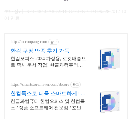
초대장키 : 9F3748407A8D2FD5C7F3FE1CD4D9228
2012-10-
04 만료
http://m.coupang.com
광고
한컴 쿠팡 만족 후기 가득
한컴오피스 2024 가정용, 로켓배송으
로 즉시 문서 작업! 한글과컴퓨터
2024, 와우회원 무료배송으로 부담
없이!
https://smartstore.naver.com/sbcore
광고
한컴독스로 더욱 스마트하게! 한
글과컴퓨터 정품 인증점
한글과컴퓨터 한컴오피스 및 한컴독
스 / 정품 소프트웨어 전문점 / 포인트
적립 정품 소프트웨어 / 기업용 환영
또는 가정용 / 다양한 혜택 / 마이크로
소프트 등