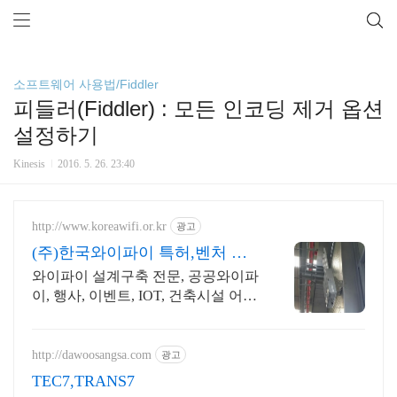
소프트웨어 사용법/Fiddler
피들러(Fiddler) : 모든 인코딩 제거 옵션
설정하기
Kinesis
2016. 5. 26. 23:40
http://www.koreawifi.or.kr
광고
(주)한국와이파이 특허,벤처 빠
른상담 가능
와이파이 설계구축 전문, 공공와이파
이, 행사, 이벤트, IOT, 건축시설 어디
서나 끊김없이! 와이파이특허 보유,
다양한 시공경험을 가진 전문성있는
기업
http://dawoosangsa.com
광고
TEC7,TRANS7