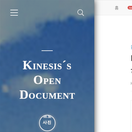
(curren
홈
Kinesis´s
Open
Document