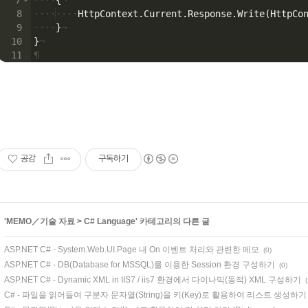
7
····
{
¬
8
····
····
HttpContext
.
Current
.
Response
.
Write
(
HttpCo
9
····
}
¬
10
}
¬
11
¶
공감
구독하기
'
MEMO／기술 자료
>
C# Language
' 카테고리의 다른 글
ASP.NET C# - System.Web.UI.Page 내 On 이벤트 처리와 관련한 메모
(0)
ASP.NET C# - DB(Database for MSSQL)를 이용한 Session 환경 구성하기
(0)
ASP.NET C# - Dynamic XML in IIS7 / iis7 환경에서 다이나믹(동적) XML 구성하기
C# - 파일을 읽어들여 구분자 문자열(String)을 키(Key)로 활용하여 리스트 생성하기