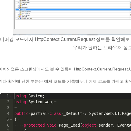
디버깅 모드에서 HttpContext.Current.Request 정보를 확인
우리가 원하는 브라우저 정
어찌되었든 스크린샷에서도 볼 수 있듯이 HttpContext.Current.Request.Us
기타 확인에 관한 부분은 예제 코드를 기록해두니 예제 코드를 가지고 확
1
using
·
System
;
¬
2
using
·
System
.
Web
;
¬
3
¬
4
public
·
partial
·
class
·
_Default
·
:
·
System
.
Web
.
UI
.
Pag
5
{
¬
6
····
protected
·
void
·
Page_Load
(
object
·
sender
,
·
Event