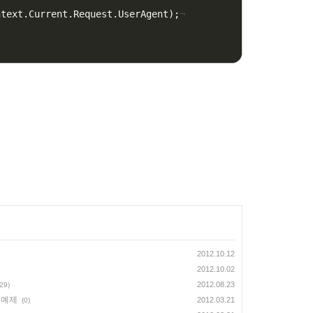
ntext
.
Current
.
Request
.
UserAgent
)
;
¬
2012.10.12
2012.10.02
2012.08.23
(29)
 예제
2012.03.21
(0)