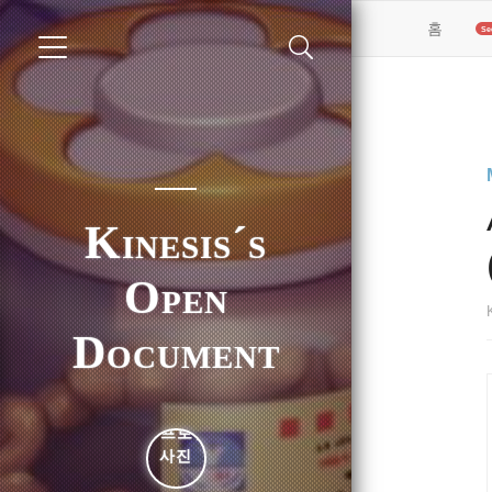
(curren
홈
Kinesis´s
Open
Document