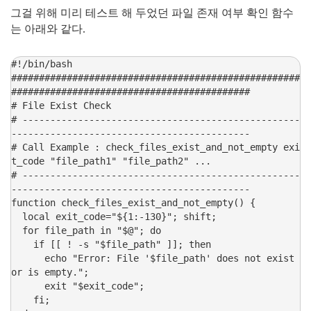
그걸 위해 미리 테스트 해 두었던 파일 존재 여부 확인 함수
는 아래와 같다.
#!/bin/bash

####################################################
###########################################

# File Exist Check

# --------------------------------------------------
-------------------------------------------

# Call Example : check_files_exist_and_not_empty exi
t_code "file_path1" "file_path2" ...

# --------------------------------------------------
-------------------------------------------

function check_files_exist_and_not_empty() {

  local exit_code="${1:-130}"; shift;

  for file_path in "$@"; do

    if [[ ! -s "$file_path" ]]; then

      echo "Error: File '$file_path' does not exist 
or is empty.";

      exit "$exit_code";

    fi;
