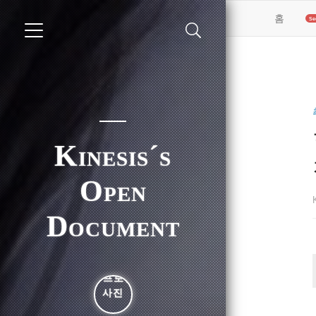
(curren
홈
Kinesis´s
Open
Document