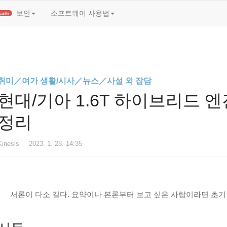
t)
보안
소프트웨어 사용법
Security
취미／여가 생활/시사／뉴스／사설 외 잡담
현대/기아 1.6T 하이브리드 
정리
Kinesis
2023. 1. 28. 14:35
서론이 다소 길다. 요약이나 본론부터 보고 싶은 사람이라면 초기 