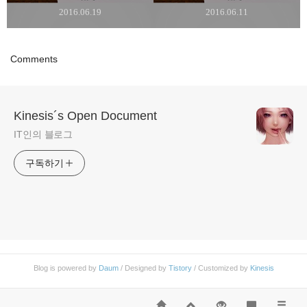
2016.06.19
2016.06.11
Comments
Kinesis´s Open Document
IT인의 블로그
구독하기
Blog is powered by
Daum
/ Designed by
Tistory
/ Customized by
Kinesis