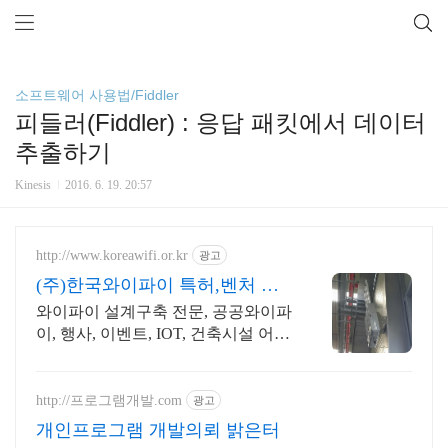
소프트웨어 사용법/Fiddler
피들러(Fiddler) : 응답 패킷에서 데이터
추출하기
Kinesis
2016. 6. 19. 20:57
http://www.koreawifi.or.kr
광고
(주)한국와이파이 특허,벤처 빠
른상담 가능
와이파이 설계구축 전문, 공공와이파
이, 행사, 이벤트, IOT, 건축시설 어디
서나 끊김없이! 와이파이특허 보유,
다양한 시공경험을 가진 전문성있는
기업
http://프로그램개발.com
광고
개인프로그램 개발의뢰 밝은터