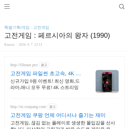
특별기획/게임 : 고전게임
고전게임 : 페르시아의 왕자 (1990)
Kinesis
2016. 6. 7. 23:13
http://filesun.pro
광고
고전게임 파일썬 초고속, 4K 실
시간 보기!
신규가입 0원 이벤트! 최신 영화,드
라마,애니 모두 무료! 4K 스트리밍
http://m.coupang.com
광고
고전게임 쿠팡 언제 어디서나 즐기는 재미
고전게임, 끊김 없는 플레이로 생생한 몰입감을 선사