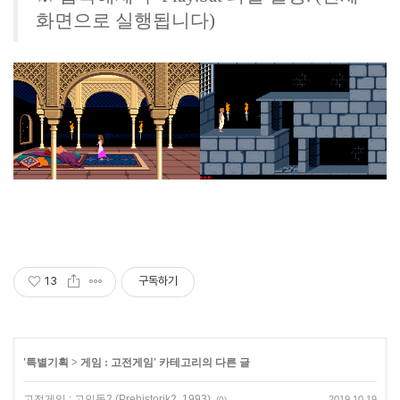
화면으로 실행됩니다)
13
구독하기
'
특별기획
>
게임 : 고전게임
' 카테고리의 다른 글
고전게임 : 고인돌2 (Prehistorik2, 1993)
2019.10.19
(0)