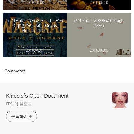
2019.10.09
2016.06.10
고전게임 : 워크래프트 1 : 오크
고전게임 : 신조협려(DEagle,
& 휴먼(Warcraft : Orcs &
1997)
Humans, 1994)
2016.06.07
2016.06.06
Comments
Kinesis´s Open Document
IT인의 블로그
구독하기